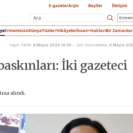
E-gazete/Arşiv
Bayiler
İletişim
Ermen
iye
Ermenistan
Dünya
Yüzler/Hikâyeler
İnsan+Hakları
Bir Zamanlar
Yayın Tarihi:
6 Mayıs 2024 10:50
~
Son Güncelleme:
6 Mayıs 202
baskınları: İki gazeteci
ına alındı.