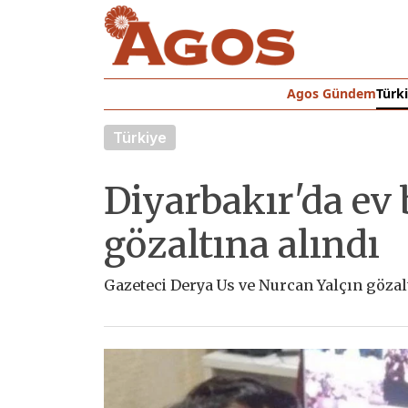
Agos Gündem
Türk
Türkiye
Diyarbakır'da ev 
gözaltına alındı
Gazeteci Derya Us ve Nurcan Yalçın gözalt