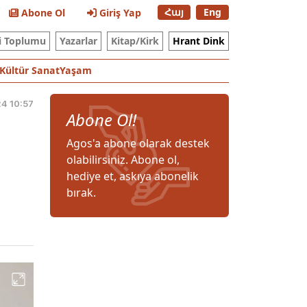
Հայ
Eng
Abone Ol
Giriş Yap
i Toplumu
Yazarlar
Kitap/Kirk
Hrant Dink
Kültür Sanat
Yaşam
4 10:57
Abone Ol!
Agos'a abone olarak destek
olabilirsiniz. Abone ol,
hediye et, askıya abonelik
bırak.