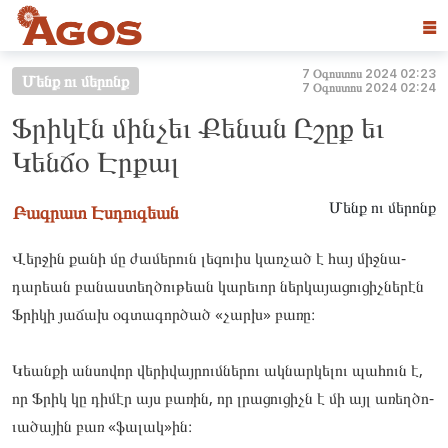
☰
7 Օգոստոս 2024 02:23
Մենք ու մերոնք
7 Օգոստոս 2024 02:24
Ֆրիկէն մինչեւ Քենան Ըշըք եւ
Կենճօ Էրքալ
Մենք ու մերոնք
Բագրատ Էսդուգեան
Վերջին քանի մը ժամերուն լե­­­զուիս կառ­­­չած է հայ միջ­­­նա­­­­­­­
դարեան բա­­­նաս­­­տեղծու­­­թեան կա­­­րեւոր ներ­­­կա­­­­­­­յացու­­­ցիչնե­­­րէն
Ֆրի­­­կի յա­­­ճախ օգ­­­տա­­­­­­­գոր­­­ծած «չարխ» բա­­­ռը։
Կեան­­­քի ան­­­սո­­­­­­­վոր վե­­­րիվայ­­­րումնե­­­րու ակ­­­նարկե­­­լու պա­­­հուն է,
որ Ֆրիկ կը դի­­­մէր այս բա­­­ռին, որ լրա­­­ցու­­­ցիչն է մի այլ առեղ­­­ծո­­­­­­­
ւածա­­­յին բառ «ֆա­­­լակ»ին։