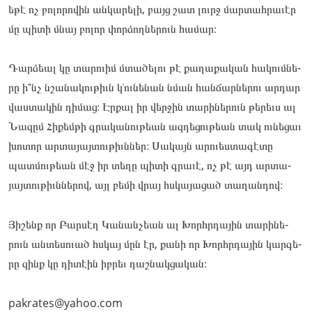
եթէ ոչ բո­­­լորո­­­վին ան­­­կա­­­­­­­րելի, բայց շատ լուրջ մար­­­տահրա­­­ւէր
մը պի­­­տի մնայ բո­­­լոր փոր­­­ձողնե­­­րուն հա­­­մար։
Դար­­­ձեալ կը տա­­­րուիմ մտա­­­ծելու թէ քա­­­ղաքա­­­կան հա­­­կումնե­­­
րը ի՞նչ նշա­­­նակու­­­թիւն կ՚ու­­­նե­­­­­­­նան նման հան­­­ճարնե­­­րու ար­­­դար
վաս­­­տա­­­­­­­կին դի­­­մաց։ Էր­­­քալ իր վեր­­­ջին տա­­­րինե­­­րուն թե­­­րեւս ալ
Նա­­­զըմ Հի­­­քեմ­­­թի գրա­­­կանու­­­թեան ազ­­­դե­­­­­­­ցու­­­թեան տակ ու­­­նե­­­­­­­ցաւ
խո­­­տոր ար­­­տա­­­­­­­յայ­­­տութիւններ։ Սա­­­կայն արո­­­ւես­­­տա­­­­­­­գէտը
պատ­­­մութեան մէջ իր տե­­­ղը պի­­­տի գրա­­­ւէ, ոչ թէ այդ ար­­­տա­­­­­­­
յայ­­­տութիւննե­­­րով, այլ բե­­­մի վրայ հսկա­­­յացած տա­­­ղան­­­դով։
Յի­­­շենք որ Բար­­­սէղ Կա­­­նան­­­չեան ալ Խորհրդա­­­յին տա­­­րինե­­­
րուն ան­­­տե­­­­­­­սուած հսկայ մըն էր, քա­­­նի որ Խորհրդա­­­յին կար­­­գե­­­­­­­
րը զինք կը դի­­­տէին իբ­­­րեւ դաշ­­­նակցա­­­կան։
pakrates@yahoo.com