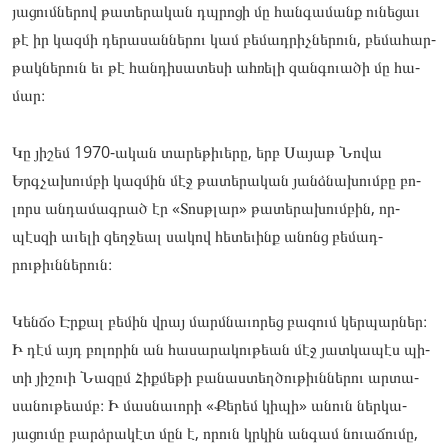
յացումնե­­­րով թա­­­տերա­­­կան դպրո­­­ցի մը հան­­­գա­­­­­­­մանք ու­­­նե­­­­­­­ցաւ
թէ իր կազ­­­մի դե­­­րասան­­­նե­­­­­­­րու կամ բե­­­մադ­­­րիչնե­­­րուն, բե­­­մահար­­­
թակնե­­­րուն եւ թէ հան­­­դի­­­­­­­սատե­­­սի ահ­­­ռե­­­­­­­լի զան­­­գո­­­­­­­ւածի մը հա­­­
մար։
Կը յի­­­շեմ 1970-ական տա­­­րեթի­­­ւերը, երբ Սա­­­յաթ Նո­­­վա
Երգչա­­­խումբի կազ­­­մին մէջ թա­­­տերա­­­կան յանձնա­­­խումբը բո­­­
լորս ան­­­դա­­­­­­­մագ­­­րած էր «Տոսթլար» թա­­­տերա­­­խումբին, որ­­­
պէսզի աւե­­­լի զեղ­­­ջեալ սա­­­կով հե­­­տեւինք անոնց բե­­­մադ­­­
րութիւննե­­­րուն։
Կեն­­­ճօ Էր­­­քալ բե­­­մին վրայ մարմնա­­­ւորեց բա­­­զում կեր­­­պարներ։
Ի դէմ այդ բո­­­լորին ան հա­­­սարա­­­կու­­­թեան մէջ յատ­­­կա­­­­­­­պէս պի­­­
տի յի­­­շուի Նա­­­զըմ Հիք­­­մե­­­­­­­թի բա­­­նաս­­­տեղծու­­­թիւննե­­­րու ար­­­տա­­­­­­­
սանութեամբ։ Ի մաս­­­նա­­­­­­­ւորի «Քե­­­րեմ կի­­­պի» անուն ներ­­­կա­­­­­­­
յացու­­­մը բարձրա­­­կէտ մըն է, որուն կրկին ան­­­գամ նո­­­ւաճու­­­մը,