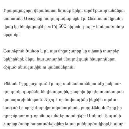
Իրա­­­րայա­­­ջորդ վե­­­րահա­­­սու եղանք եր­­­կու ար­­­ժէ­­­­­­­քաւոր ան­­­ձե­­­­­­­րու
մա­­­հուան։ Առա­­­ջինը հա­­­ղոր­­­դա­­­­­­­վար մըն էր։ Հե­­­ռուստաէկ­­­րա­­­­­­­նի
վրայ կը ներ­­­կա­­­­­­­յաց­­­նէր «Ո՞վ 500 մի­­­լիոն կ՚ու­­­զէ» հան­­­րա­­­­­­­ծանօթ
մրցու­­­մը։
Շա­­­տերուն ծա­­­նօթ է թէ այս մրցա­­­շար­­­քը կը սփռո­­­ւի տար­­­բեր
եր­­­կիրնե­­­րէ ներս, հա­­­ւատա­­­րիմ մնա­­­լով զայն հնա­­­րող­­­նե­­­­­­­րու
ճշդած ձե­­­ւաչա­­­փին ու կա­­­նոն­­­նե­­­­­­­րուն։
Քե­­­նան Ըշըք յա­­­ջողած էր այդ սահ­­­մա­­­­­­­նումնե­­­րու մէջ իսկ հա­­­
ղոր­­­դումը դարձնել հե­­­ղինա­­­կային, շնոր­­­հիւ իր դե­­­րասա­­­նական
կա­­­րողու­­­թիւննե­­­րուն։ Ճիշդ է որ նա­­­խագի­­­ծը ինքնին ար­­­ժա­­­­­­­
նացած էր որոշ ժո­­­ղովրդա­­­կանու­­­թեան, բայց Քե­­­նան Ըշըք իր
դրոշ­­­մը թո­­­ղուց, որ մնաց ան­­­գե­­­­­­­րազան­­­ցե­­­­­­­լի։ Սա­­­կայն ֆա­­­լակի
չար­­­խը ծանր հա­­­րուա­­­ծեց զինք եւ ան յան­­­կարծա­­­կիօրէն պար­­­