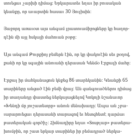
տուեցաւ չար­­­խի դի­­­մաց։ Եր­­­կա­­­­­­­րատեւ եղաւ իր բու­­­սա­­­­­­­կան
կեան­­­քը, որ աւար­­­տին հա­­­սաւ 30 Յու­­­լի­­­­­­­սին։
Յա­­­ջորդ առա­­­ւօտ այս ան­­­գամ լրա­­­տուա­­­միջոց­­­նե­­­­­­­րը կը հա­­­ղոր­­­
դէին մի այլ հսկա­­­յի մա­­­հուան բօ­­­թը։
Այս ան­­­գամ Թուրքիոյ բե­­­մերն էին, որ կը փա­­­կուէին սեւ քօ­­­ղով,
քա­­­նի որ կը սգա­­­յին անո­­­ւանի դե­­­րասան Կեն­­­ճօ Էր­­­քա­­­­­­­լի մա­­­հը։
Էր­­­քալ իր մահ­­­կա­­­­­­­նացուն կնքեց 86 տա­­­րեկա­­­նին։ Կեան­­­քի 65
տա­­­րինե­­­րը ան­­­ցած էին բե­­­մի վրայ։ Ան զան­­­գո­­­­­­­ւած­­­նե­­­­­­­րու դի­­­մաց
իր տա­­­ղան­­­դը փաս­­­տեց ներ­­­կա­­­­­­­յաց­­­նե­­­­­­­լով Կո­­­կոլի նշա­­­նաւոր
«Խեն­­­դի մը յու­­­շա­­­­­­­տետ­­­րը» անուն մե­­­նախա­­­ղը։ Ապա ան չբա­­­
ւարա­­­րուե­­­ցաւ դե­­­րասա­­­նի տա­­­րազով եւ հետզհե­­­տէ դար­­­ձաւ
թա­­­տերա­­­կան գոր­­­ծիչ։ Հիմ­­­նա­­­­­­­դիրը եղաւ «Տոսթլար» թա­­­տերա­­­
խումբին, որ շատ եր­­­կար տա­­­րիներ իր բե­­­մադ­­­րած ներ­­­կա­­­­­­­