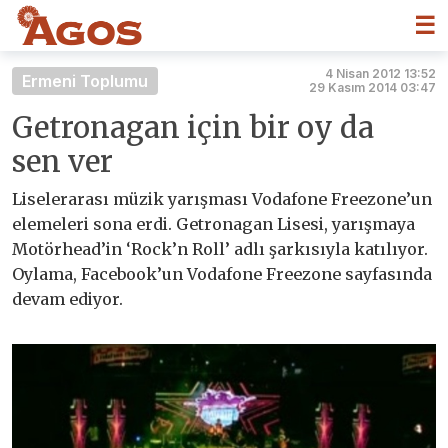
☰
4 Nisan 2012 13:52
Ermeni Toplumu
29 Kasım 2014 03:47
Getronagan için bir oy da
sen ver
Liselerarası müzik yarışması Vodafone Freezone’un
elemeleri sona erdi. Getronagan Lisesi, yarışmaya
Motörhead’in ‘Rock’n Roll’ adlı şarkısıyla katılıyor.
Oylama, Facebook’un Vodafone Freezone sayfasında
devam ediyor.