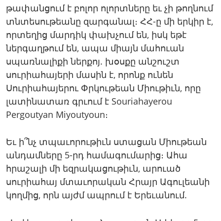
թափանցում է բոլոր ոլորտները եւ չի թողնում
տնտեսութեանը զարգանալ։ ՀՀ-ը մի երկիր է,
որտեղից մարդիկ փախչում են, իսկ եթէ
ներգաղթում են, ապա միայն մահուան
սպառնալիքի ներքոյ. խօսքը անշուշտ
սուրիահայերի մասին է, որոնք ունեն
Սուրիահայերու Փրկութեան Միութիւն, որը
լատինատառ գրւում է Souriahayerou
Pergoutyan Miyoutyoun։
Եւ ի՞նչ տպաւորութիւն ստացան Միութեան
անդամները 5-րդ համագումարից։ Ահա
հրաշալի մի եզրակացութիւն, արուած
սուրիահայ մտաւորական Հրայր Ագուլեանի
կողմից, որն այժմ ապրում է Երեւանում.