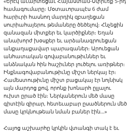
«Երէկ աւարտեցաւ Հայաստան-Սփիւռք 5-րդ
համագումարը։ Մօտաւորապէս 6 ժամ
հարիւրի հասնող մարդիկ զբաղեցան
սուրիահայերու թեմաները ծեծելով։ Հնչեցին
զանազան միտքեր եւ կարծիքներ։ Եղան
անախորժ խօսքեր եւ արձանագրուեցան
անքաղաքավար պարագաներ։ Արուեցան
անհատական գովաբանութիւններ եւ
անձնական հին հաշիւներ լուծելու առիթներ։
Ինքնագովաբանութիւնը միշտ ներկայ էր։
Համեստութիւնը միշտ բացակայ էր նոյնիսկ
այն մարդոց քով, որոնք խոնարհ ըլլալու
ուխտ ըրած էին։ Ներկաներուն մեծ մասը
գիտէին զիրար, հետեւաբար ըսածներուն մեծ
մասը կրկնութեան նման բաներ էին…»
Հայոց աշխարհը կրկին վտանգի տակ է եւ