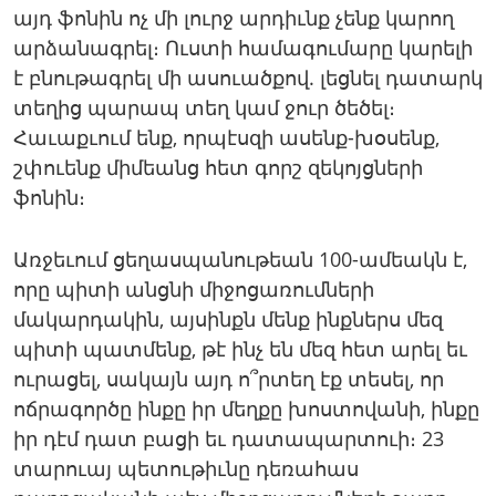
այդ ֆոնին ոչ մի լուրջ արդիւնք չենք կարող
արձանագրել։ Ուստի համագումարը կարելի
է բնութագրել մի ասուածքով. լեցնել դատարկ
տեղից պարապ տեղ կամ ջուր ծեծել։
Հաւաքւում ենք, որպէսզի ասենք-խօսենք,
շփուենք միմեանց հետ գորշ զեկոյցների
ֆոնին։
Առջեւում ցեղասպանութեան 100-ամեակն է,
որը պիտի անցնի միջոցառումների
մակարդակին, այսինքն մենք ինքներս մեզ
պիտի պատմենք, թէ ինչ են մեզ հետ արել եւ
ուրացել, սակայն այդ ո՞րտեղ էք տեսել, որ
ոճրագործը ինքը իր մեղքը խոստովանի, ինքը
իր դէմ դատ բացի եւ դատապարտուի։ 23
տարուայ պետութիւնը դեռահաս