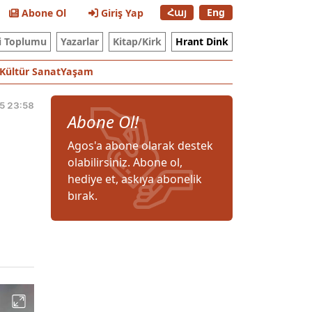
Հայ
Eng
Abone Ol
Giriş Yap
i Toplumu
Yazarlar
Kitap/Kirk
Hrant Dink
Kültür Sanat
Yaşam
5 23:58
Abone Ol!
Agos'a abone olarak destek
olabilirsiniz. Abone ol,
hediye et, askıya abonelik
bırak.