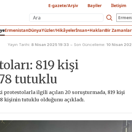
E-gazete/Arşiv
Bayiler
İletişim
Ermen
iye
Ermenistan
Dünya
Yüzler/Hikâyeler
İnsan+Hakları
Bir Zamanlar
Yayın Tarihi:
8 Nisan 2025 19:33
~
Son Güncelleme:
10 Nisan 202
ları: 819 kişi
78 tutuklu
 protestolarla ilgili açılan 20 soruşturmada, 819 kişi
8 kişinin tutuklu olduğunu açıkladı.