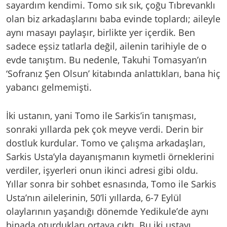
sayardım kendimi. Tomo sık sık, çoğu Tıbrevanklı
olan biz arkadaşlarını baba evinde toplardı; aileyle
aynı masayı paylaşır, birlikte yer içerdik. Ben
sadece eşsiz tatlarla değil, ailenin tarihiyle de o
evde tanıştım. Bu nedenle, Takuhi Tomasyan’ın
‘Sofranız Şen Olsun’ kitabında anlattıkları, bana hiç
yabancı gelmemişti.
İki ustanın, yani Tomo ile Sarkis’in tanışması,
sonraki yıllarda pek çok meyve verdi. Derin bir
dostluk kurdular. Tomo ve çalışma arkadaşları,
Sarkis Usta’yla dayanışmanın kıymetli örneklerini
verdiler, işyerleri onun ikinci adresi gibi oldu.
Yıllar sonra bir sohbet esnasında, Tomo ile Sarkis
Usta’nın ailelerinin, 50’li yıllarda, 6-7 Eylül
olaylarının yaşandığı dönemde Yedikule’de aynı
binada oturdukları ortaya çıktı. Bu iki ustayı