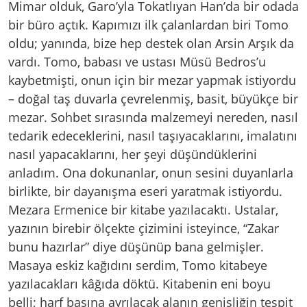
Mimar olduk, Garo’yla Tokatlıyan Han’da bir odada
bir büro açtık. Kapımızı ilk çalanlardan biri Tomo
oldu; yanında, bize hep destek olan Arsin Arşık da
vardı. Tomo, babası ve ustası Müsü Bedros’u
kaybetmişti, onun için bir mezar yapmak istiyordu
– doğal taş duvarla çevrelenmiş, basit, büyükçe bir
mezar. Sohbet sırasında malzemeyi nereden, nasıl
tedarik edeceklerini, nasıl taşıyacaklarını, imalatını
nasıl yapacaklarını, her şeyi düşündüklerini
anladım. Ona dokunanlar, onun sesini duyanlarla
birlikte, bir dayanışma eseri yaratmak istiyordu.
Mezara Ermenice bir kitabe yazılacaktı. Ustalar,
yazının birebir ölçekte çizimini isteyince, “Zakar
bunu hazırlar” diye düşünüp bana gelmişler.
Masaya eskiz kağıdını serdim, Tomo kitabeye
yazılacakları kâğıda döktü. Kitabenin eni boyu
belli; harf başına ayrılacak alanın genişliğin tespit