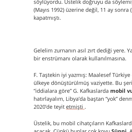
söylüyordu. Üstelik doğruyu da söylemiy
(Mayıs 1992) üzerine değil, 11 ay sonra 
kapatmıştı.
Gelelim zurnanın asıl zırt dediği yere. Ya
bir enstrümanı olarak kullanılmasına.
F. Taştekin iyi yazmış: Maalesef Türkiye
ülkeye dönüştürülmüş vaziyette. Bu şeri
“iddialara göre” G. Kafkaslarda
mobil v
hatırlayalım, Libya’da baştan “yok” de
2020’de teyit
etmişti
.
Üstelik, bu mobil cihatçıların Kafkasla
açacak. Çünkü bunlar çok koyu
Sünni
, 