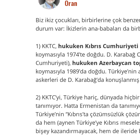
Oran
Biz ikiz çocukları, birbirlerine çok ben
durum var: İkizlerin ana-babaları da bir
1) KKTC,
hukuken Kıbrıs Cumhuriyeti 
koymasıyla 1974’te doğdu. D. Karabağ C
Cumhuriyeti),
hukuken Azerbaycan to
koymasıyla 1989’da doğdu. Türkiye’nin a
askerleri de D. Karabağ’da konuşlanmı
2) KKTC’yi, Türkiye hariç, dünyada hiçbi
tanımıyor. Hatta Ermenistan da tanımıyo
Türkiye’nin “Kıbrıs’ta çözümsüzlük çözü
da hem (aynen Türkiye’ye Kıbrıs mesele
bişey kazandırmayacak, hem de ileride 