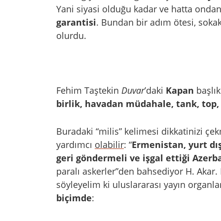
Yani siyasi olduğu kadar ve hatta ondan
garantisi
. Bundan bir adım ötesi, sokakt
olurdu.
Fehim Taştekin
Duvar
’daki
Kapan
başlık
birlik, havadan müdahale, tank, top
Buradaki “milis” kelimesi dikkatinizi ç
yardımcı
olabilir
: “
Ermenistan, yurt dış
geri göndermeli ve işgal ettiği Azerb
paralı askerler”den bahsediyor H. Aka
söyleyelim ki uluslararası yayın organl
biçimde
: