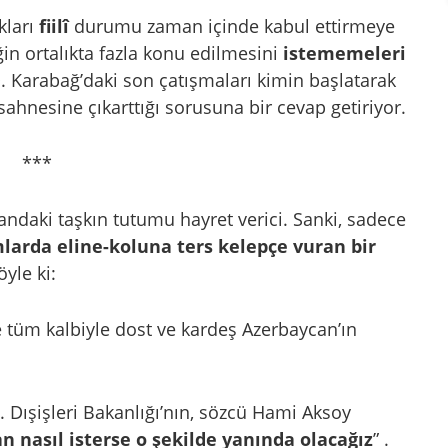
kları
fiilî
durumu zaman içinde kabul ettirmeye
ğin ortalıkta fazla konu edilmesini
istememeleri
 Karabağ’daki son çatışmaları kimin başlatarak
sahnesine çıkarttığı sorusuna bir cevap getiriyor.
***
ndaki taşkın tutumu hayret verici. Sanki, sadece
mlarda
eline-koluna
ters kelepçe vuran bir
öyle ki:
 tüm kalbiyle dost ve kardeş Azerbaycan’ın
C. Dışişleri Bakanlığı’nın, sözcü Hami Aksoy
n nasıl isterse o şekilde yanında olacağız
”
.