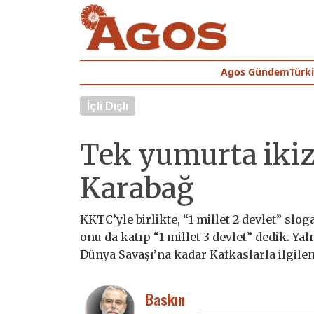
Agos Gündem
Türk
İçli Dışlı
Tek yumurta ikiz
Karabağ
KKTC’yle birlikte, “1 millet 2 devlet” sl
onu da katıp “1 millet 3 devlet” dedik. Ya
Dünya Savaşı’na kadar Kafkaslarla ilgilen
Baskın