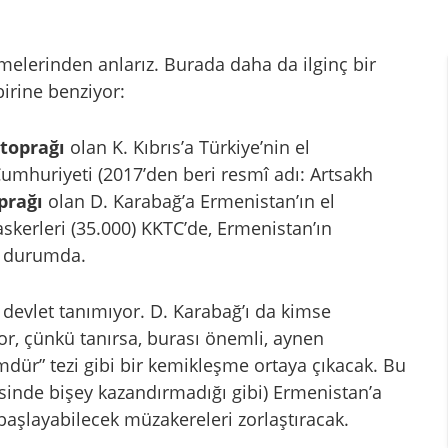
zemelerinden anlarız. Burada daha da ilginç bir
birine benziyor:
toprağı
olan K. Kıbrıs’a Türkiye’nin el
umhuriyeti (2017’den beri resmî adı: Artsakh
prağı
olan D. Karabağ’a Ermenistan’ın el
skerleri (35.000) KKTC’de, Ermenistan’ın
ş durumda.
r devlet tanımıyor. D. Karabağ’ı da kimse
r, çünkü tanırsa, burası önemli, aynen
mdür” tezi gibi bir kemikleşme ortaya çıkacak. Bu
sinde bişey kazandırmadığı gibi) Ermenistan’a
başlayabilecek müzakereleri zorlaştıracak.