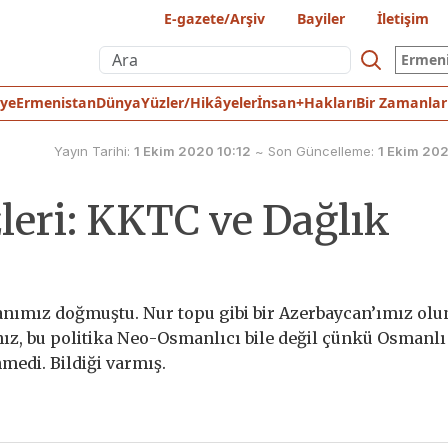
E-gazete/Arşiv
Bayiler
İletişim
Ermen
iye
Ermenistan
Dünya
Yüzler/Hikâyeler
İnsan+Hakları
Bir Zamanlar
Yayın Tarihi:
1 Ekim 2020 10:12
~
Son Güncelleme:
1 Ekim 202
leri: KKTC ve Dağlık
oganımız doğmuştu. Nur topu gibi bir Azerbaycan’ımız olu
lnız, bu politika Neo-Osmanlıcı bile değil çünkü Osmanlı 
medi. Bildiği varmış.