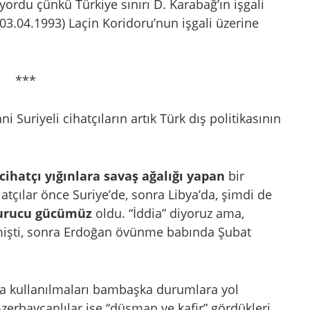
ordu çünkü Türkiye sınırı D. Karabağ’ın işgali
(03.04.1993) Laçin Koridoru’nun işgali üzerine
***
ni Suriyeli cihatçıların artık Türk dış politikasının
cihatçı yığınlara savaş ağalığı yapan
bir
atçılar önce Suriye’de, sonra Libya’da, şimdi de
urucu gücümüz
oldu. “İddia” diyoruz ama,
nmişti, sonra Erdoğan övünme babında Şubat
rda kullanılmaları bambaşka durumlara yol
Azerbaycanlılar ise “düşman ve kafir” gördükleri