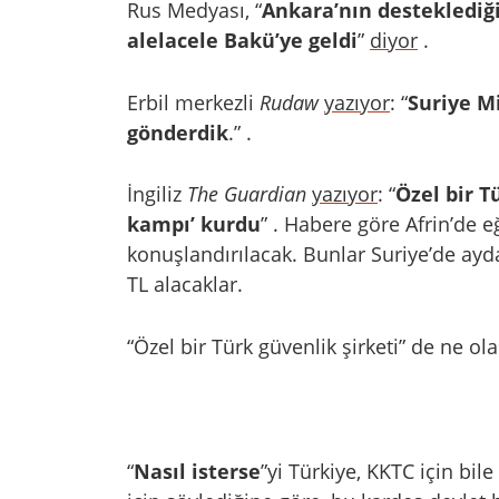
Rus Medyası, “
Ankara’nın desteklediği 
alelacele Bakü’ye geldi
”
diyor
.
Erbil merkezli
Rudaw
yazıyor
: “
Suriye M
gönderdik
.”
.
İngiliz
The Guardian
yazıyor
: “
Özel bir T
kampı’ kurdu
”
. Habere göre Afrin’de eğ
konuşlandırılacak. Bunlar Suriye’de ayd
TL alacaklar.
“Özel bir Türk güvenlik şirketi” de ne ola 
“
Nasıl isterse
”yi Türkiye, KKTC için bi