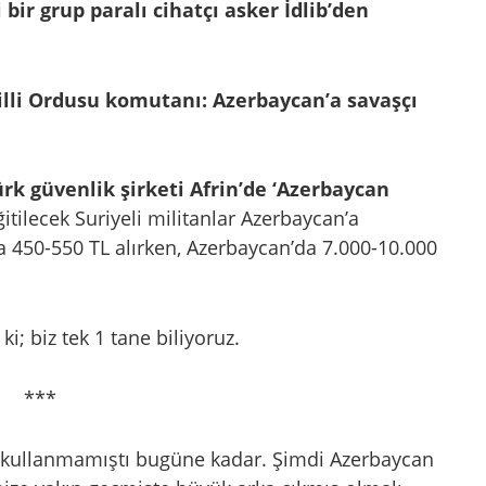
bir grup paralı cihatçı asker İdlib’den
illi Ordusu komutanı: Azerbaycan’a savaşçı
ürk güvenlik şirketi Afrin’de ‘Azerbaycan
itilecek Suriyeli militanlar Azerbaycan’a
a 450-550 TL alırken, Azerbaycan’da 7.000-10.000
ki; biz tek 1 tane biliyoruz.
***
le kullanmamıştı bugüne kadar. Şimdi Azerbaycan