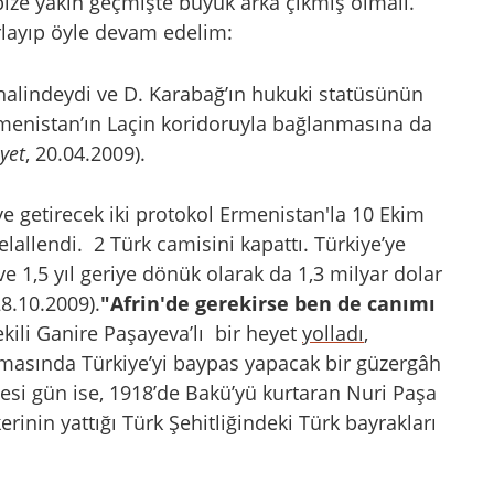
 bize yakın geçmişte büyük arka çıkmış olmalı.
rlayıp öyle devam edelim:
halindeydi ve D. Karabağ’ın hukuki statüsünün
Ermenistan’ın Laçin koridoruyla bağlanmasına da
iyet
, 20.04.2009).
ye getirecek iki protokol Ermenistan'la 10 Ekim
elallendi.
2 Türk camisini kapattı. Türkiye’ye
 ve 1,5 yıl geriye dönük olarak da 1,3 milyar dolar
28.10.2009).
"Afrin'de gerekirse ben de canımı
ekili Ganire Paşayeva’lı
bir heyet
yolladı
,
masında Türkiye’yi baypas yapacak bir güzergâh
rtesi gün ise, 1918’de Bakü’yü kurtaran Nuri Paşa
inin yattığı Türk Şehitliğindeki Türk bayrakları