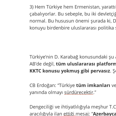
3) Hem Türkiye hem Ermenistan, yarattı
çabalıyorlar. Bu sebeple, bu iki devletçi
normal. Bu hususun önemi şurada ki, D.
konuyu birdenbire uluslararası politika 
Türkiye’nin D. Karabağ konusundaki şu a
AB’de değil,
tüm uluslararası platfor
KKTC konusu
yokmuş gibi pervasız
. Ş
CB Erdoğan: “Türkiye
tüm imkanları
ve
yanında olmayı
sürdürecektir
.”
Dengeciliği ve ihtiyatlılığıyla meşhur T.
aracılığıyla ilan
ettiği
mesaj: “
Azerbayca