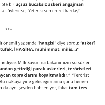
 öte bir
uçsuz bucaksız
askerî angajman
a söylenirse, ‘Yeter ki sen emret kardaş!’
***
lı önemli yazısında “
hangisi
” diye
sordu
: “
askerî
, tüfek, İHA-SİHA, mühimmat, milis…?
”
ekmediyse, Milli Savunma bakanımızın şu sözleri
ından getirdiği paralı askerleri, teröristleri
aycan topraklarını boşaltmalıdır
.”
“Terörist
r. Bu noktaya yine geleceğim ama şunu hemen
arı da aynı şeyden bahsediyor, fakat
tam ters