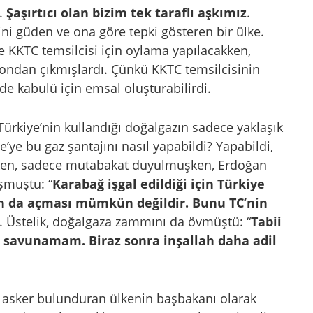
ı.
Şaşırtıcı olan bizim tek taraflı aşkımız
.
ni güden ve ona göre tepki gösteren bir ülke.
 KKTC temsilcisi için oylama yapılacakken,
londan çıkmışlardı. Çünkü KKTC temsilcisinin
 de kabulü için emsal oluşturabilirdi.
Türkiye’nin kullandığı doğalgazın sadece yaklaşık
’ye bu gaz şantajını nasıl yapabildi? Yapabildi,
ken, sadece mutabakat duyulmuşken, Erdoğan
şmuştu: “
Karabağ işgal edildiği için Türkiye
an da açması mümkün değildir. Bunu TC’nin
). Üstelik, doğalgaza zammını da övmüştü: “
Tabii
 savunamam. Biraz sonra inşallah daha adil
00 asker bulunduran ülkenin başbakanı olarak