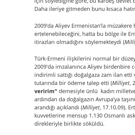
için söylediğine göre, bu kardeş devlet
Daha ileriye gitmeden bunu kısaca hatı
2009’da Aliyev Ermenistan’la müzakere 
ertelenebileceğini, hatta bu bölge ile 
itirazları olmadığını söylemekteydi (
Mill
Türk-Ermeni ilişkilerini normal bir düze
2009'da imzalanınca Aliyev birdenbire c
indirimli sattığı doğalgaza zam ilan etti
tutarında bir ödeme talep etti (
Milliyet
, 
veririm"
demesiyle ünlü
kadın milletv
ardından da doğalgazın Avrupa’ya taşın
arandığı açıklandı (
Milliyet
, 17.10.09). E
kuvvetlerine mensup 1.130 Osmanlı asker
direkleriyle birlikte söküldü.