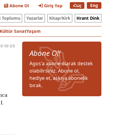
Հայ
Eng
Abone Ol
Giriş Yap
i Toplumu
Yazarlar
Kitap/Kirk
Hrant Dink
Kültür Sanat
Yaşam
0 10:25
Abone Ol!
Agos'a abone olarak destek
olabilirsiniz. Abone ol,
hediye et, askıya abonelik
bırak.
nca
I.