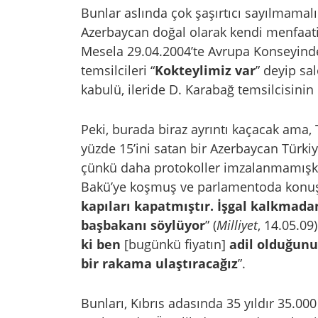
Bunlar aslında çok şaşırtıcı sayılmamal
Azerbaycan doğal olarak kendi menfaati
Mesela 29.04.2004’te Avrupa Konseyinde
temsilcileri “
Kokteylimiz var
” deyip sa
kabulü, ileride D. Karabağ temsilcisinin
Peki, burada biraz ayrıntı kaçacak ama, 
yüzde 15’ini satan bir Azerbaycan Türkiye
çünkü daha protokoller imzalanmamış
Bakü’ye koşmuş ve parlamentoda konu
kapıları kapatmıştır. İşgal kalkmad
başbakanı söylüyor
” (
Milliyet
, 14.05.09
ki ben
[bugünkü fiyatın]
adil olduğunu
bir rakama ulaştıracağız
”.
Bunları, Kıbrıs adasında 35 yıldır 35.0