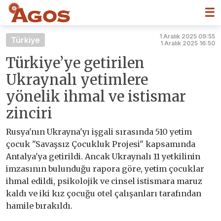
☰
1 Aralık 2025 09:55
Türkiye
1 Aralık 2025 16:50
Türkiye’ye getirilen
Ukraynalı yetimlere
yönelik ihmal ve istismar
zinciri
Rusya'nın Ukrayna'yı işgali sırasında 510 yetim
çocuk "Savaşsız Çocukluk Projesi" kapsamında
Antalya'ya getirildi. Ancak Ukraynalı 11 yetkilinin
imzasının bulunduğu rapora göre, yetim çocuklar
ihmal edildi, psikolojik ve cinsel istismara maruz
kaldı ve iki kız çocuğu otel çalışanları tarafından
hamile bırakıldı.