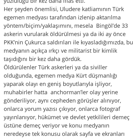
yüzlülüğü bir kez daha iflas etti.
Her şeyden önemlisi, Uludere katliamının Türk
egemen medyası tarafından izlenip aktarılma
yöntem/biçim/yaklaşımını, mesela Bingöl’de 33
askerin vurularak öldürülmesi ya da iki ay önce
PKK’nin Çukurca saldırıları ile kıyasladığımızda, bu
medyanın açıkça ırkçı ve militarist bir kimlik
taşıdığını bir kez daha gördük.
Öldürülenler Türk askerleri ya da siviller
olduğunda, egemen medya Kürt düşmanlığı
yaparak olayı en geniş boyutlarıyla işliyor,
muhabirler hatta anchorman’ler olay yerine
gönderiliyor, aynı cepheden görüşler alınıyor,
onlarca yorum yazısı çıkıyor, onlarca fotograf
yayınlanıyor, hükümet ve devlet yetkilileri demeç
üstüne demeç veriyor ve konu medyanın
neredeyse tek konusu olarak sayfa ve ekranları