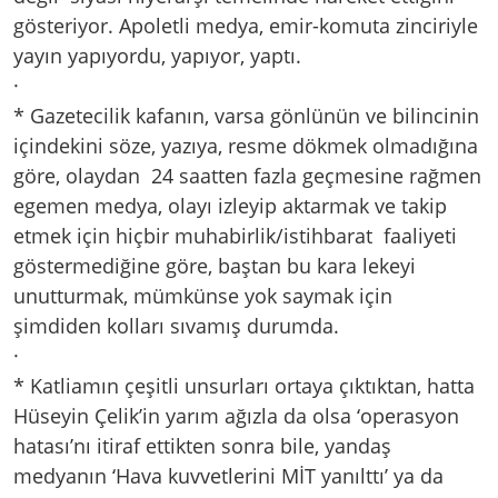
gösteriyor. Apoletli medya, emir-komuta zinciriyle
yayın yapıyordu, yapıyor, yaptı.
·
* Gazetecilik kafanın, varsa gönlünün ve bilincinin
içindekini söze, yazıya, resme dökmek olmadığına
göre, olaydan 24 saatten fazla geçmesine rağmen
egemen medya, olayı izleyip aktarmak ve takip
etmek için hiçbir muhabirlik/istihbarat faaliyeti
göstermediğine göre, baştan bu kara lekeyi
unutturmak, mümkünse yok saymak için
şimdiden kolları sıvamış durumda.
·
* Katliamın çeşitli unsurları ortaya çıktıktan, hatta
Hüseyin Çelik’in yarım ağızla da olsa ‘operasyon
hatası’nı itiraf ettikten sonra bile, yandaş
medyanın ‘Hava kuvvetlerini MİT yanılttı’ ya da