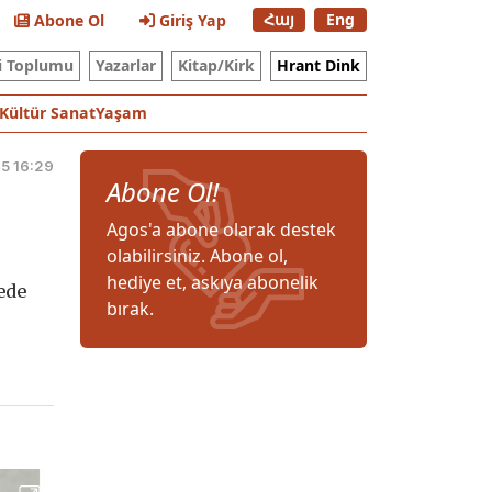
Հայ
Eng
Abone Ol
Giriş Yap
i Toplumu
Yazarlar
Kitap/Kirk
Hrant Dink
Kültür Sanat
Yaşam
5 16:29
Abone Ol!
Agos'a abone olarak destek
olabilirsiniz. Abone ol,
hediye et, askıya abonelik
ede
bırak.