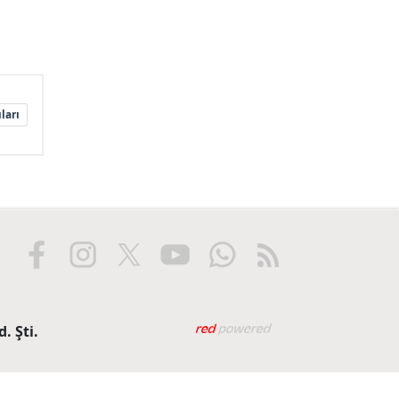
ları
Web tasarım: Red Biliş
. Şti.