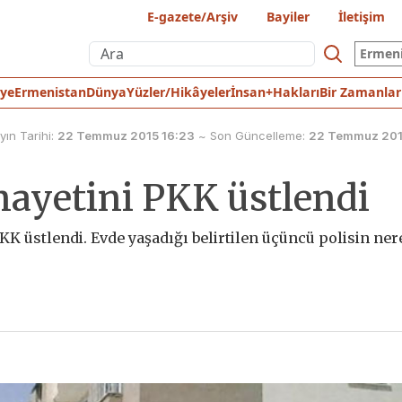
E-gazete/Arşiv
Bayiler
İletişim
Ermen
iye
Ermenistan
Dünya
Yüzler/Hikâyeler
İnsan+Hakları
Bir Zamanlar
yın Tarihi:
22 Temmuz 2015 16:23
~
Son Güncelleme:
22 Temmuz 201
inayetini PKK üstlendi
KK üstlendi. Evde yaşadığı belirtilen üçüncü polisin ner