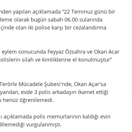
i’nden yapılan açıklamada “22 Temmuz günü bir
illeme olarak bugün sabah 06.00 sularında
 içinde olan iki polise karşı bir cezalandırma
en eylem sonucunda Feyyaz Özsahra ve Okan Acar
olislerin silah ve kimliklerine el konulmuştur”
Terörle Mücadele Şubesi'nde, Okan Açar'sa
 yandan, evde 3 polis arkadaşın ikamet ettiği
uğu henüz öğrenilemedi.
zılı açıklamada polis memurlarının kaldığı evin
dilemediği vurgulanmıştı.