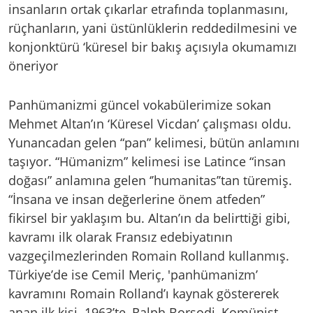
insanların ortak çıkarlar etrafında toplanmasını,
rüçhanların, yani üstünlüklerin reddedilmesini ve
konjonktürü ‘küresel bir bakış açısıyla okumamızı
öneriyor
Panhümanizmi güncel vokabülerimize sokan
Mehmet Altan’ın ‘Küresel Vicdan’ çalışması oldu.
Yunancadan gelen “pan” kelimesi, bütün anlamını
taşıyor. “Hümanizm” kelimesi ise Latince “insan
doğası” anlamına gelen ‘’humanitas’’tan türemiş.
“İnsana ve insan değerlerine önem atfeden”
fikirsel bir yaklaşım bu. Altan’ın da belirttiği gibi,
kavramı ilk olarak Fransız edebiyatının
vazgeçilmezlerinden Romain Rolland kullanmış.
Türkiye’de ise Cemil Meriç, 'panhümanizm’
kavramını Romain Rolland’ı kaynak göstererek
anan ilk kişi. 1963’te, Ralph Borsodi, Komünist