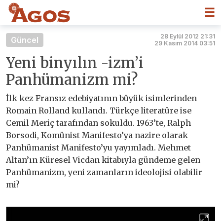
☰
28 Eylül 2012 21:31
Güncel
29 Kasım 2014 03:51
Yeni binyılın -izm’i
Panhümanizm mi?
İlk kez Fransız edebiyatının büyük isimlerinden
Romain Rolland kullandı. Türkçe literatüre ise
Cemil Meriç tarafından sokuldu. 1963’te, Ralph
Borsodi, Komünist Manifesto’ya nazire olarak
Panhümanist Manifesto’yu yayımladı. Mehmet
Altan’ın Küresel Vicdan kitabıyla gündeme gelen
Panhümanizm, yeni zamanların ideolojisi olabilir
mi?