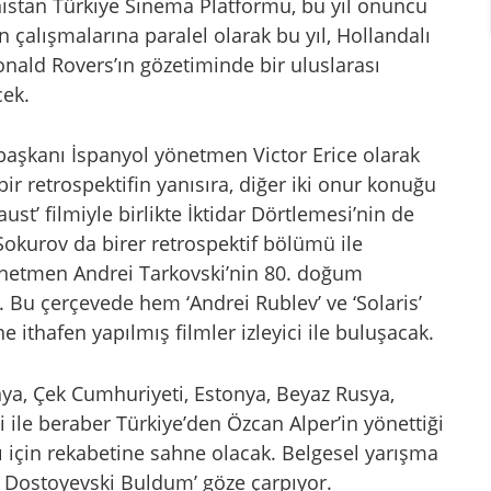
istan Türkiye Sinema Platformu, bu yıl onuncu
 çalışmalarına paralel olarak bu yıl, Hollandalı
nald Rovers’ın gözetiminde bir uluslarası
cek.
başkanı İspanyol yönetmen Victor Erice olarak
bir retrospektifin yanısıra, diğer iki onur konuğu
t’ filmiyle birlikte İktidar Dörtlemesi’nin de
okurov da birer retrospektif bölümü ile
önetmen Andrei Tarkovski’nin 80. doğum
 Bu çerçevede hem ‘Andrei Rublev’ ve ‘Solaris’
 ithafen yapılmış filmler izleyici ile buluşacak.
anya, Çek Cumhuriyeti, Estonya, Beyaz Rusya,
ili ile beraber Türkiye’den Özcan Alper’in yönettiği
sı için rekabetine sahne olacak. Belgesel yarışma
e Dostoyevski Buldum’ göze çarpıyor.