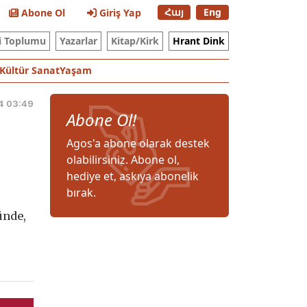
Հայ
Eng
Abone Ol
Giriş Yap
i Toplumu
Yazarlar
Kitap/Kirk
Hrant Dink
Kültür Sanat
Yaşam
4 03:49
Abone Ol!
Agos'a abone olarak destek
olabilirsiniz. Abone ol,
hediye et, askıya abonelik
bırak.
ünde,