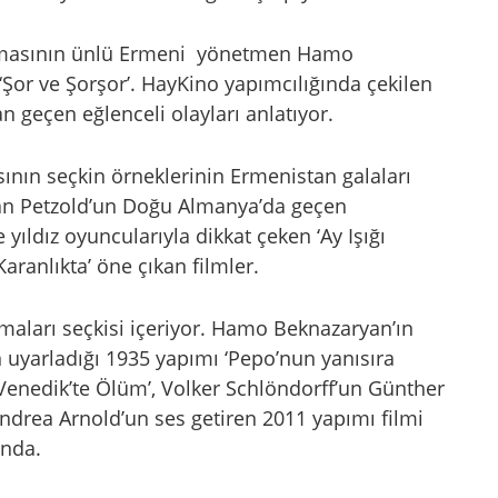
sinemasının ünlü Ermeni yönetmen Hamo
‘Şor ve Şorşor’. HayKino yapımcılığında çekilen
an geçen eğlenceli olayları anlatıyor.
nın seçkin örneklerinin Ermenistan galaları
an Petzold’un Doğu Almanya’da geçen
 yıldız oyuncularıyla dikkat çeken ‘Ay Işığı
Karanlıkta’ öne çıkan filmler.
lamaları seçkisi içeriyor. Hamo Beknazaryan’ın
 uyarladığı 1935 yapımı ‘Pepo’nun yanısıra
enedik’te Ölüm’, Volker Schlöndorff’un Günther
ndrea Arnold’un ses getiren 2011 yapımı filmi
ında.