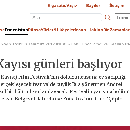
E-gazete/Arşiv
Bayiler
İletişim
Ermen
iye
Ermenistan
Dünya
Yüzler/Hikâyeler
İnsan+Hakları
Bir Zamanlar
Yayın Tarihi:
8 Temmuz 2012 01:38
~
Son Güncelleme:
29 Kasım 201
Kayısı günleri başlıyor
 Kayısı) Film Festivali’nin dokuzuncusuna ev sahipliği
 gerçekleşecek festivalde büyük Rus yönetmen Andrei
l bir bölümle selamlayacak. Festivalin yarışma bölüm
 var. Belgesel dalında ise Enis Rıza’nın filmi ‘Çöpte