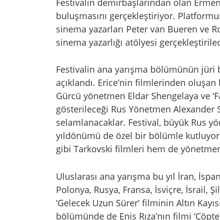
Festivalin demirbaşlarından olan Ermen
buluşmasını gerçekleştiriyor. Platformun
sinema yazarları Peter van Bueren ve Ro
sinema yazarlığı atölyesi gerçekleştirile
Festivalin ana yarışma bölümünün jüri 
açıklandı. Erice’nin filmlerinden oluşan 
Gürcü yönetmen Eldar Shengelaya ve ‘Faus
gösterileceği Rus Yönetmen Alexander S
selamlanacaklar. Festival, büyük Rus y
yıldönümü de özel bir bölümle kutluyor.
gibi Tarkovski filmleri hem de yönetmene
Uluslarası ana yarışma bu yıl İran, İsp
Polonya, Rusya, Fransa, İsviçre, İsrail, Ş
‘Gelecek Uzun Sürer’ filminin Altın Kayı
bölümünde de Enis Rıza’nın filmi ‘Çöpt