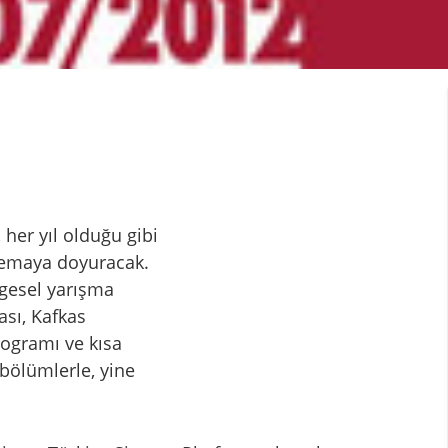
, her yıl olduğu gibi
sinemaya doyuracak.
lgesel yarışma
sı, Kafkas
rogramı ve kısa
 bölümlerle, yine