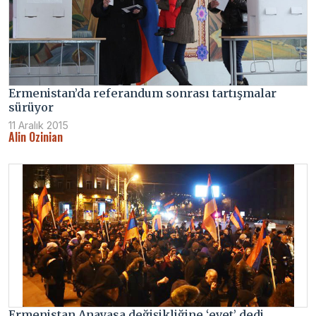
Ermenistan’da referandum sonrası tartışmalar
sürüyor
11 Aralık 2015
Alin Ozinian
Ermenistan Anayasa değişikliğine ‘evet’ dedi