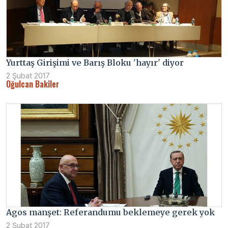
Yurttaş Girişimi ve Barış Bloku 'hayır' diyor
2 Şubat 2017
Oğulcan Bakiler
Agos manşet: Referandumu beklemeye gerek yok
2 Şubat 2017