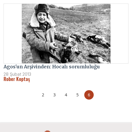
Agos'un Arşivinden: Hocalı sorumluluğu
28 Şubat 2013
Rober Koptaş
2
3
4
5
6