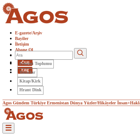
E-gazete/Arşiv
Bayiler
İletişim
Abone Ol
Giriş Yap
Հայ
Ermeni Toplumu
Eng
Yazarlar
Kitap/Kirk
Hrant Dink
Agos Gündem
Türkiye
Ermenistan
Dünya
Yüzler/Hikâyeler
İnsan+Hakl
☰