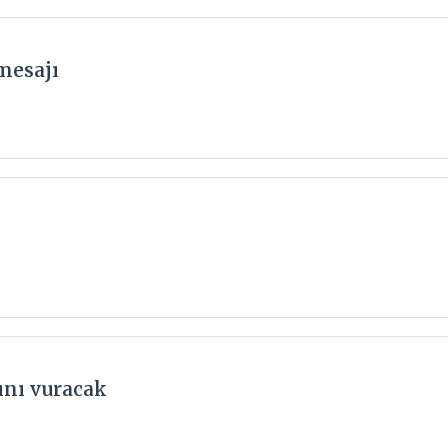
 mesajı
ını vuracak