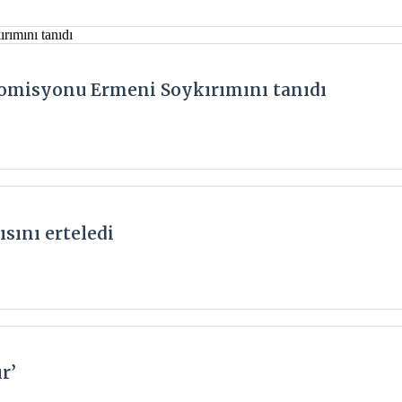
Komisyonu Ermeni Soykırımını tanıdı
sını erteledi
r’