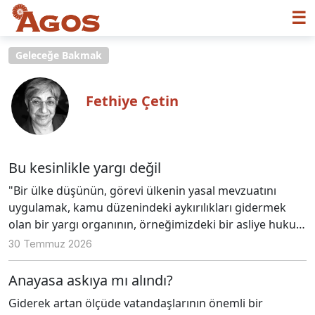
☰
Geleceğe Bakmak
Fethiye Çetin
Bu kesinlikle yargı değil
"Bir ülke düşünün, görevi ülkenin yasal mevzuatını
uygulamak, kamu düzenindeki aykırılıkları gidermek
olan bir yargı organının, örneğimizdeki bir asliye hukuk
mahkemesinin bizzat kendisi yasal mevzuatı, anayasal
30 Temmuz 2026
ve yasal hükümleri çiğniyor, kamu düzenine aykırı
davranıyor. Bununla da sınırlı kalmıyor, dosyanın makul
Anayasa askıya mı alındı?
sürede Yargıtay’a gidişini de engelleyerek, yargısal
Giderek artan ölçüde vatandaşlarının önemli bir
denetimi de geciktiriyor."