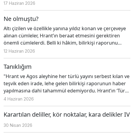
17 Haziran 2026
Ne olmuştu?
Altı çizilen ve özellikle yanına yıldız konan ve çerçeveye
alınan cümleler, Hrant’ın beraat etmesini gerektiren
önemli cümlelerdi. Belli ki hâkim, bilirkişi raporunu
okumuş, kararında yararlanacağı cümleleri
12 Haziran 2026
işaretlemişti. Ancak bu çalışmasına rağmen hâkim
neden karar veremiyordu?
Tanıklığım
"Hrant ve Agos aleyhine her türlü yayını serbest kılan ve
teşvik eden irade, lehe gelen bilirkişi raporunun haber
yapılmasına dahi tahammül edemiyordu. Hrant’ın ‘Türk
düşmanı’, ‘hain’ ve ‘suçlu’ olması üzerine kurgulanan
4 Haziran 2026
senaryoyu hayata geçirmek için oluşturulan havada
çatlak ya da şüphe yaratacak yayınları en başından
Karartılan deliller, kör noktalar, kara delikler IV
engellemeye çalışıyorlardı."
30 Nisan 2026