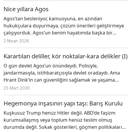
yazmaya, anlatmaya çalıştım. Bildiklerimden hareketle
Nice yıllara Agos
sezgilerim beni, buzdağının görünmeyen,
Agos’tan besleniyor, kamuoyuna, en azından
gösterilmeyen, gizlenen kısmına bakmaya yöneltti. Tam
hukukçulara duyurmaya, çözüm önerileri geliştirmeye
o kör noktaya gelindiğinde, kulaklar duymaz, gözler
çalışıyorduk. Agos’un benim hayatımda başka bir
görmez, diller söylemez oluyordu sanki.
nedenle de önemli bir yeri var. Amerika’daki
2 Nisan 2026
akrabalarımla Agos sayesinde buluştum. Hrant’ı, Diran’ı,
Baron Seropyan’ı saygıyla anıyorum ve yazıyı Agos’un
Karartılan deliller, kör noktalar-kara delikler (I)
kuruluş toplantısında konuşan Luiz Bakar’ın sözleriyle
O gün devlet Agos’un önündeydi. Polisiyle,
bitirmek istiyorum: “Aslında bu insanlar tesadüfen geldi
jandarmasıyla, istihbaratçısıyla devlet oradaydı. Ama
bir araya ama Hrant olmasaydı olmazdı.”
Hrant Dink’in can güvenliğini sağlamak ve yaşama
hakkını korumak için değil, tetikçilerin usulüne uygun
25 Mart 2026
olarak işini yaptığından ve güvenli bir biçimde
kaçtığından emin olmak için oradaydılar.
Hegemonya inşasının yapı taşı: Barış Kurulu
Kuşkusuz Trump henüz Hitler değil. ABD’de faşizm
kurumsallaşmış veya toplum henüz teslim olmuş
durumda değil. Sokak gösterileri, göçmen politikalarına