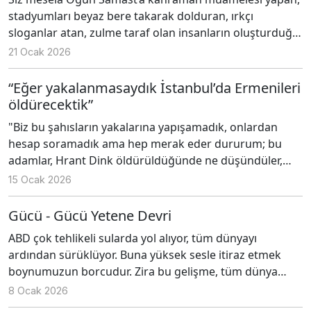
stadyumları beyaz bere takarak dolduran, ırkçı
sloganlar atan, zulme taraf olan insanların oluşturduğu
toplumu mu, yoksa Dink’in cenazesine katılan, her yıl 19
21 Ocak 2026
Ocak’ta Agos önünde toplanan, demokrasi ve adalet
talep eden insanların oluşturduğu toplumu mu
“Eğer yakalanmasaydık İstanbul’da Ermenileri
kastediyorsunuz?
öldürecektik”
"Biz bu şahısların yakalarına yapışamadık, onlardan
hesap soramadık ama hep merak eder dururum; bu
adamlar, Hrant Dink öldürüldüğünde ne düşündüler,
belki naif bir soru olacak ama az biraz da olsa suçluluk
15 Ocak 2026
duygusu ya da vicdan azabı duydular mı?"
Gücü - Gücü Yetene Devri
ABD çok tehlikeli sularda yol alıyor, tüm dünyayı
ardından sürüklüyor. Buna yüksek sesle itiraz etmek
boynumuzun borcudur. Zira bu gelişme, tüm dünya
ölçeğinde ve yereldeki barış çabalarını da olumsuz
8 Ocak 2026
etkileme potansiyeli taşıyor ki bu da bizi çok yakından