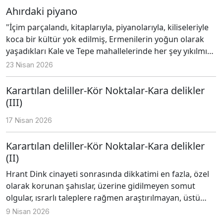
Ahırdaki piyano
"İçim parçalandı, kitaplarıyla, piyanolarıyla, kiliseleriyle
koca bir kültür yok edilmiş, Ermenilerin yoğun olarak
yaşadıkları Kale ve Tepe mahallelerinde her şey yıkılmış,
bütün izler yok edilmiş, yeni evler ve binalar yıkımın
23 Nisan 2026
üzerinde kurulmuştu."
Karartılan deliller-Kör Noktalar-Kara delikler
(III)
17 Nisan 2026
Karartılan deliller-Kör Noktalar-Kara delikler
(II)
Hrant Dink cinayeti sonrasında dikkatimi en fazla, özel
olarak korunan şahıslar, üzerine gidilmeyen somut
olgular, ısrarlı taleplere rağmen araştırılmayan, üstü
örtülen bulgular ile önce sızdırılıp sonra hemen
9 Nisan 2026
buharlaştırılan haberler çekti ve bunları zaman zaman