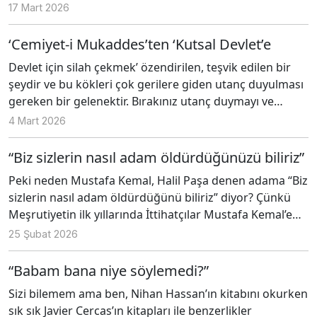
karşı yükselen itirazlar güçlü bir iç direncin olduğunu
17 Mart 2026
gösteriyor. Ancak son zamanlarda yaşananlar, -soykırım
destekçiliği, devlet başkanlarının kaçırılması, dini
‘Cemiyet-i Mukaddes’ten ‘Kutsal Devlet’e
liderlerin öldürülmesi gibi saldırı ve savaşlara
Devlet için silah çekmek’ özendirilen, teşvik edilen bir
bakıldığında Trump’ın Hitler olma yolunda yürümediği
şeydir ve bu kökleri çok gerilere giden utanç duyulması
iddia edilebilir mi?
gereken bir gelenektir. Bırakınız utanç duymayı ve
katilleri yargılamayı bu ülkenin bir başbakanı çıkıp
4 Mart 2026
hepimizin gözlerinin içine bakarak “devlet için kurşun
atan da yiyen de şereflidir” demedi mi? Kendilerine
“Biz sizlerin nasıl adam öldürdüğünüzü biliriz”
şeref bahşedilen katiller, uyuşturucu dahil olmak üzere
Peki neden Mustafa Kemal, Halil Paşa denen adama “Biz
her türlü pis işi yaparak ceplerine dolarları doldurup
sizlerin nasıl adam öldürdüğünü biliriz” diyor? Çünkü
bazen parayı bölüşme işinde anlaşmazlığa düşüp
Meşrutiyetin ilk yıllarında İttihatçılar Mustafa Kemal’e
birbirlerini öldürmediler mi? Bütün bunlar, bütün bu
suikast planlıyor ve ilk önce Yakup Cemil’e teklif
25 Şubat 2026
suçlar gözümüzün önünde işlendi. Hepimiz gördük,
ediyorlar. Yakup Cemil Mustafa Kemal’i sevdiği için bu işi
hepimiz biliyoruz. Ama önemli olan ne gördüğümüz
kabul etmiyor ve öldürme kararını da gizlice Mustafa
“Babam bana niye söylemedi?”
değil bu görülenlerle ne yaptığımızdır. Sahi biz ne
Kemal’e bildiriyor. Bunun üzerine suikast işini Halil Bey’e
yaptık?
Sizi bilemem ama ben, Nihan Hassan’ın kitabını okurken
veriyorlar.
sık sık Javier Cercas’ın kitapları ile benzerlikler