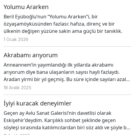
ilgilendiriyor.
Yolumu Ararken
Beril Eyüboğlu’nun “Yolumu Ararken”i, bir
özyaşamöyküsünden fazlası: hafıza, direnç ve bir
ülkenin değişen yüzüne sakin ama güçlü bir tanıklık.
1 Ocak 2026
Akrabamı arıyorum
Anneannem’in yayımlandığı ilk yıllarda akrabamı
arıyorum diye bana ulaşanların sayısı hayli fazlaydı.
Aradan yirmi bir yıl geçmiş. Bu süre içinde sayıları azalsa
da bugün hâlâ bana yazan, arayan, yol göstermemi
18 Aralık 2025
isteyenler var. Mesela Berk, İstanbul'da yaşadığını
düşündüğü akrabalarını ve köylülerini arıyor.
İyiyi kuracak deneyimler
Anneannem'i okumuş ve “Agos veya başka mecralar
Geçen ay Avlu Sanat Galerisi’nin davetlisi olarak
aracılığıyla bu aileye ulaşmak mümkün olabilir” diyor ve
Eskişehir’deydim. Karşılıklı sohbet şeklinde geçen
şöyle devam ediyor: “Büyük dedem Mehmet, 1893
söyleşi sırasında katılımcılardan biri söz aldı ve şöyle bir
senesinde Tercan'ın bir köyünde doğmuş..."
soru sordu: “Eskişehir’de yaşayan Ermeni var mı, biz