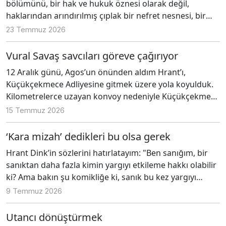
bölümünü, bir hak ve hukuk öznesi olarak değil,
haklarından arındırılmış çıplak bir nefret nesnesi, bir
tehdit olarak gören, anayasayı ve yasaları açıkça bizzat
23 Temmuz 2026
ihlal eden bir yargısal pratikle karşı karşıyayız.
Vural Savaş savcıları göreve çağırıyor
12 Aralık günü, Agos’un önünden aldım Hrant’ı,
Küçükçekmece Adliyesine gitmek üzere yola koyulduk.
Kilometrelerce uzayan konvoy nedeniyle Küçükçekmece
Adliyesine iki saatte gidebildik. Huzursuzdu, “Vural
15 Temmuz 2026
Savaş, boşuna etmedi o sözleri, 305’ten açacaklar
davayı” diyordu.
‘Kara mizah’ dedikleri bu olsa gerek
Hrant Dink’in sözlerini hatırlatayım: "Ben sanığım, bir
sanıktan daha fazla kimin yargıyı etkileme hakkı olabilir
ki? Ama bakın şu komikliğe ki, sanık bu kez yargıyı
etkilemeye çalışmaktan yargılanıyor."
9 Temmuz 2026
Utancı dönüştürmek