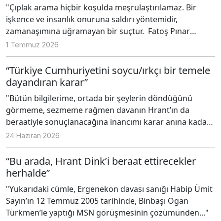
"Çıplak arama hiçbir koşulda meşrulaştırılamaz. Bir
işkence ve insanlık onuruna saldırı yöntemidir,
zamanaşımına uğramayan bir suçtur. Fatoş Pınar
Türker, bu arada sadece cinsel şiddet suçunun değil
1 Temmuz 2026
soruşturma savcısının yaptıklarının da anlatımına tanık
ettiği gibi bu savcının ihlal ettiği haklarının,
“Türkiye Cumhuriyetini soycu/ırkçı bir temele
adaletsizliğin onarılması sorumluluğuna da ortak eder
dayandıran karar”
bizi."
"Bütün bilgilerime, ortada bir şeylerin döndüğünü
görmeme, sezmeme rağmen davanın Hrant’ın da
beraatiyle sonuçlanacağına inancımı karar anına kadar
yitirmemiştim. Avukatlık biraz da kendi içinde umudu
24 Haziran 2026
sürekli diri tutma, kurutmaya çalıştıklarında yeniden
yeşertme mesleğidir bence. Umudun tükendiği an
“Bu arada, Hrant Dink’i beraat ettirecekler
mesleğin de bittiği andır."
herhalde”
"Yukarıdaki cümle, Ergenekon davası sanığı Habip Ümit
Sayın’ın 12 Temmuz 2005 tarihinde, Binbaşı Ogan
Türkmen’le yaptığı MSN görüşmesinin çözümünden..."