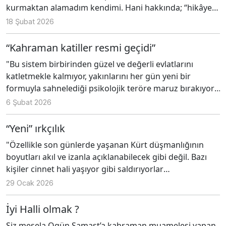
kurmaktan alamadım kendimi. Hani hakkında; “hikâye
anlatmıyor, hikâyelerin nasıl kurulduğunu ifşa ediyor”
18 Şubat 2026
denilen Cercas’ın kitaplarını… Kitabını, “Bir yandan
kurgu olmayan, diğer yandan ise kronik, deneme,
“Kahraman katiller resmi geçidi”
biyografi, otobiyografi ve daha birçok şeyin karışımı
"Bu sistem birbirinden güzel ve değerli evlatlarını
olan melez bir roman” diye tanımladığını Ebru
katletmekle kalmıyor, yakınlarını her gün yeni bir
Dedeoğlu’nun söyleşisinden öğrendiğim Cercas’ın
formuyla sahnelediği psikolojik teröre maruz bırakıyor.
romanlarını…
Sevdiklerinin katillerini medyada magazinleştirilerek ya
6 Şubat 2026
da siyasetçilerin bunlarla ilişkilenme biçimlerinde
sürekli karşılarında görmek onlara uygulanan acımasız
“Yeni” ırkçılık
bir şiddet biçimi değil miydi? Şimdi de filmleri yapılıyor,
"Özellikle son günlerde yaşanan Kürt düşmanlığının
şiddet katmerleşiyor. Mağdura hiç saygıları yok."
boyutları akıl ve izanla açıklanabilecek gibi değil. Bazı
kişiler cinnet hali yaşıyor gibi saldırıyorlar
Kürtlere. Suriye Kürtlerine yapılan saldırıları protesto
29 Ocak 2026
etmek isteyenlere devlet güçlerinin uyguladığı şiddet
akıllara durgunluk verecek düzeyde."
İyi Halli olmak ?
Siz mesela Ogün Samast’a kahraman muamelesi yapan,