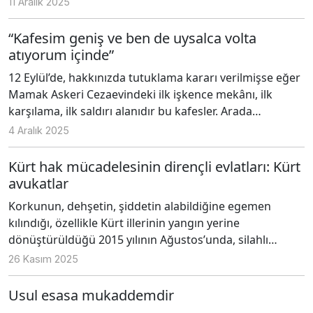
11 Aralık 2025
bulamadık da varsa tanımak isteriz” Samimiydi, hani
varsa bir Ermeni, komşu olmayı, tanışmayı ister bir hali
“Kafesim geniş ve ben de uysalca volta
vardı ama söylediği şeyin kendisi başlı başına çok
atıyorum içinde”
trajikti. Çok yakıcı ve travmatik bir tarihe tutulmuş bir
12 Eylül’de, hakkınızda tutuklama kararı verilmişse eğer
ayna gibi gerçeği bütün çıplaklığıyla yansıtmıştı ortama.
Mamak Askeri Cezaevindeki ilk işkence mekânı, ilk
karşılama, ilk saldırı alanıdır bu kafesler. Arada
cezalandırma amacıyla da konduğunuz, tahliyenize
4 Aralık 2025
karar verildiğinde de içine tıkıldığınız yerdir. Gelen
geçenin gözünün önünde, hiçbir mahremiyetin
Kürt hak mücadelesinin dirençli evlatları: Kürt
bulunmadığı bu yerde kendinizi seyirlik bir obje gibi
avukatlar
hissedersiniz.
Korkunun, dehşetin, şiddetin alabildiğine egemen
kılındığı, özellikle Kürt illerinin yangın yerine
dönüştürüldüğü 2015 yılının Ağustos’unda, silahlı
çatışmaların ortasında; kaosun tam orta yerinde
26 Kasım 2025
vurdular Tahir Elçi'yi.
Usul esasa mukaddemdir