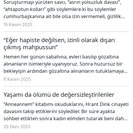
Soruşturmayı yürüten savcı, “asrın yolsuzluk davası”,
“ahtapotun kolları” gibi söylemlere ki bu söylemler
cumhurbaşkanına ait bile olsa izin vermemeli, gizlilik
kararının gereklerini insan hak ve onurunu koruyacak
19 Kasım 2025
şekilde uygulamalı, yargılamanın medyada
yürütülmesine engel olmalıdır. Bu türden söylem ve
“Eğer hapiste değilsen, izinli olarak dışarı
yayınlar, insan hak ve özgürlüklerini, adil yargılanma
çıkmış mahpussun”
hakkını ihlal ettiği gibi savcıları ve yürüttükleri
Hemen her günün sabahına, evleri basılıp gözaltına
soruşturmayı da anlamsızlaştırır, soruşturma sürecini
alınanların isimleriyle uyanıyoruz. Sonra huzursuz bir
de işlevsiz kılar.
bekleyişin ardından gözaltına alınanların tutuklamaya
sevk edildiklerini ve tutuklandıklarını okuyoruz. Her
6 Kasım 2025
tutuklama kararının ardından Imre Kertész’in satırları
düşüyor aklıma. Yasal koşulları yokken neden
Yaşamı da ölümü de değersizleştirilenler
tutuklanıyor bu insanlar diye soruyor, ne kadar
“Anneannem” kitabımı okuduklarını, Hrant Dink cinayeti
uğraşsam da bir cevap bulamıyor, sonunda
davasını takip ettiklerini söylediler. Bir süre ayakta
“tutuklayanların yetki alanı sınırsız da ondan”,
sohbet ettikten sonra kadın elimden tutarak beni daha
“diktatörlükte yaşayan vatandaş eğer hapiste değilse,
tenha bir yere sürükledi, “gel ki sana ne anlatayım” dedi.
29 Ekim 2025
izinli olarak dışarı çıkmış mahpustur” diyorum.
Hep birlikte oturacak bir yer bulduk ve kadın anlatmaya