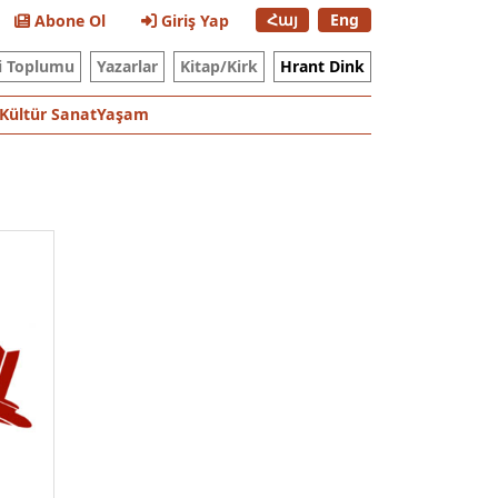
Հայ
Eng
Abone Ol
Giriş Yap
i Toplumu
Yazarlar
Kitap/Kirk
Hrant Dink
Kültür Sanat
Yaşam