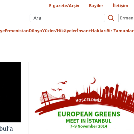
E-gazete/Arşiv
Bayiler
İletişim
Ermen
iye
Ermenistan
Dünya
Yüzler/Hikâyeler
İnsan+Hakları
Bir Zamanlar
bul'a