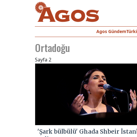
Agos Gündem
Türk
Ortadoğu
Sayfa 2
'Şark bülbülü' Ghada Shbeir İstan