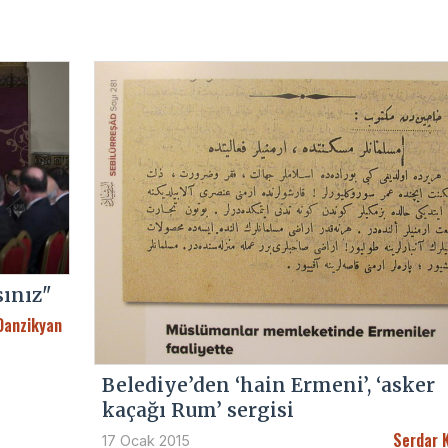
sınız"
Danzikyan
Belediye’den ‘hain Ermeni’, ‘asker
kaçağı Rum’ sergisi
Serdar 
17 Ocak 2015