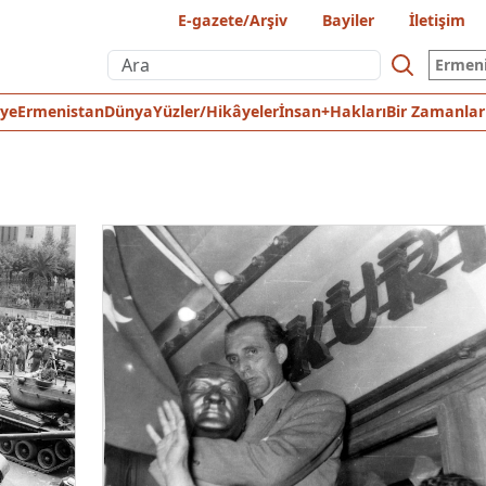
E-gazete/Arşiv
Bayiler
İletişim
Ermen
iye
Ermenistan
Dünya
Yüzler/Hikâyeler
İnsan+Hakları
Bir Zamanlar