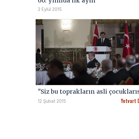
60. yılında ilk ayin
2 Eylül 2015
"Siz bu toprakların asli çocukları
Yetvart 
12 Şubat 2015