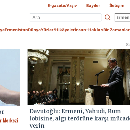
E-gazete/Arşiv
Bayiler
İletişim
Ermen
iye
Ermenistan
Dünya
Yüzler/Hikâyeler
İnsan+Hakları
Bir Zamanlar
S
Davutoğlu: Ermeni, Yahudi, Rum
or
lobisine, algı terörüne karşı mücad
r Merkezi
verin