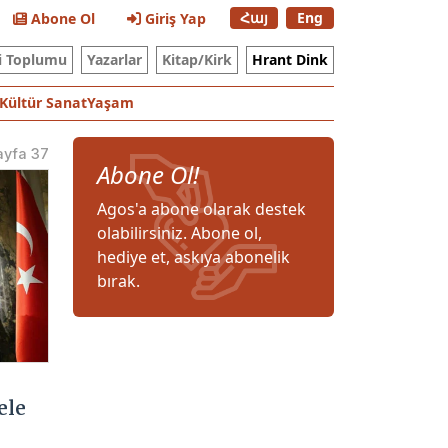
Հայ
Eng
Abone Ol
Giriş Yap
i Toplumu
Yazarlar
Kitap/Kirk
Hrant Dink
Kültür Sanat
Yaşam
ayfa 37
Abone Ol!
Agos'a abone olarak destek
olabilirsiniz. Abone ol,
hediye et, askıya abonelik
bırak.
ele