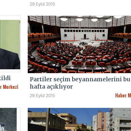
28 Eylül 2015
ildi
Partiler seçim beyannamelerini bu
hafta açıklıyor
r Merkezi
Haber M
28 Eylül 2015