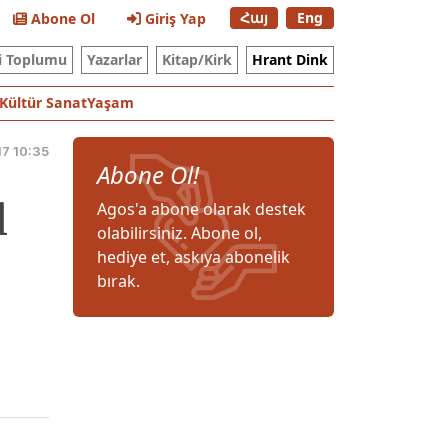
Հայ
Eng
Abone Ol
Giriş Yap
i Toplumu
Yazarlar
Kitap/Kirk
Hrant Dink
Kültür Sanat
Yaşam
7 10:35
Abone Ol!
l
Agos'a abone olarak destek
olabilirsiniz. Abone ol,
hediye et, askıya abonelik
bırak.