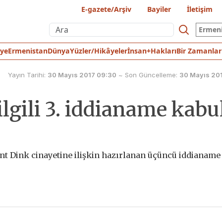
E-gazete/Arşiv
Bayiler
İletişim
Ermen
iye
Ermenistan
Dünya
Yüzler/Hikâyeler
İnsan+Hakları
Bir Zamanlar
Yayın Tarihi:
30 Mayıs 2017 09:30
~
Son Güncelleme:
30 Mayıs 201
ilgili 3. iddianame kabu
nt Dink cinayetine ilişkin hazırlanan üçüncü iddianame