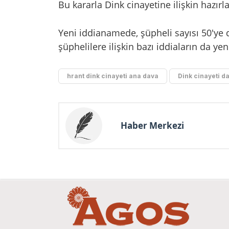
Bu kararla Dink cinayetine ilişkin hazı
Yeni iddianamede, şüpheli sayısı 50'ye
şüphelilere ilişkin bazı iddiaların da ye
hrant dink cinayeti ana dava
Dink cinayeti d
Haber Merkezi