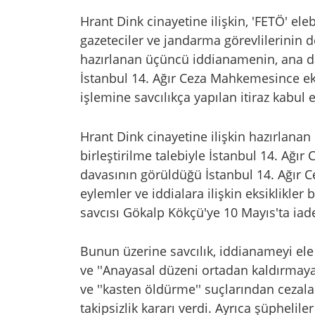
Hrant Dink cinayetine ilişkin, 'FETÖ' ele
gazeteciler ve jandarma görevlilerinin
hazırlanan üçüncü iddianamenin, ana dav
İstanbul 14. Ağır Ceza Mahkemesince eks
işlemine savcılıkça yapılan itiraz kabul e
Hrant Dink cinayetine ilişkin hazırlan
birleştirilme talebiyle İstanbul 14. Ağı
davasının görüldüğü İstanbul 14. Ağır C
eylemler ve iddialara ilişkin eksiklikl
savcısı Gökalp Kökçü'ye 10 Mayıs'ta iade
Bunun üzerine savcılık, iddianameyi ele 
ve ''Anayasal düzeni ortadan kaldırmaya 
ve ''kasten öldürme'' suçlarından cezal
takipsizlik kararı verdi. Ayrıca şüphelil