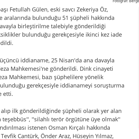
Fotoğraf: Berg
başı Fetullah Gülen, eski savcı Zekeriya Öz,
 de aralarında bulunduğu 51 şüpheli hakkında
ayla birleştirilme talebiyle gönderildiği
iklikler bulunduğu gerekçesiyle ikinci kez iade
dildi.
an üçüncü iddianame, 25 Nisan'da ana davayla
r Ceza Mahkemesi'ne gönderildi. Dink cinayeti
eza Mahkemesi, bazı şüphelilere yönelik
er bulunduğu gerekçesiyle iddianameyi soruşturma
 etti.
alıp ilk gönderildiğinde şüpheli olarak yer alan
teşebbüs'', ''silahlı terör örgütüne üye olmak''
andırılması istenen Osman Kırçalı hakkında
er Tevfik Cantürk, Önder Araz, Hüseyin Yılmaz,