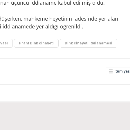
rlanan üçüncü iddianame kabul edilmiş oldu.
 düşerken, mahkeme heyetinin iadesinde yer alan
ni iddianamede yer aldığı öğrenildi.
avası
Hrant Dink cinayeti
Dink cinayeti iddianamesi
tüm yazı